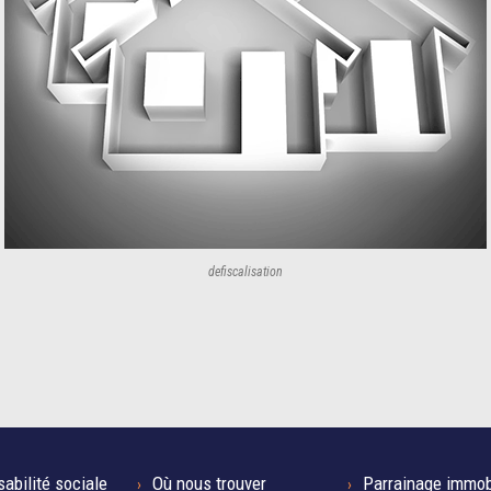
defiscalisation
abilité sociale
Où nous trouver
Parrainage immob