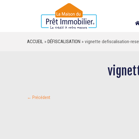
Skip
to
content
ACCUEIL
»
DÉFISCALISATION
»
vignette defiscalisation-res
vignet
← Précédent