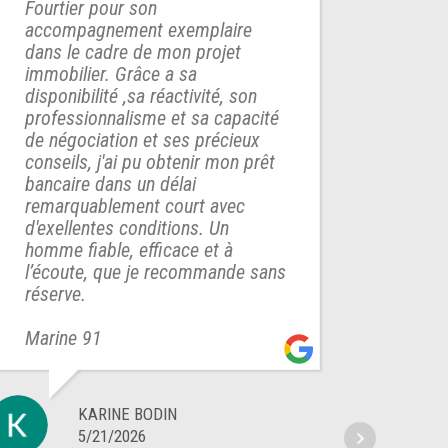
Fourtier pour son
pour 
accompagnement exemplaire
Grâce
dans le cadre de mon projet
une p
immobilier. Grâce a sa
s'éta
disponibilité ,sa réactivité, son
professionnalisme et sa capacité
Merc
de négociation et ses précieux
PRET
conseils, j'ai pu obtenir mon prêt
A Mo
bancaire dans un délai
remarquablement court avec
d'exellentes conditions. Un
homme fiable, efficace et à
l’écoute, que je recommande sans
réserve.
Marine 91
KARINE BODIN
5/21/2026