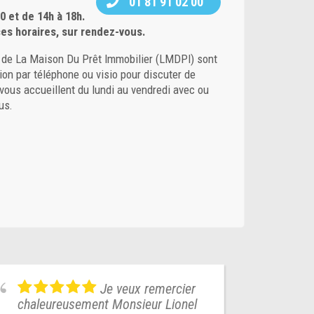
01 81 91 02 00
0 et de 14h à 18h.
es horaires, sur rendez-vous.
s de La Maison Du Prêt Immobilier (LMDPI) sont
tion par téléphone ou visio pour discuter de
s vous accueillent du lundi au vendredi avec ou
us.
Je veux remercier
chaleureusement Monsieur Lionel
reme