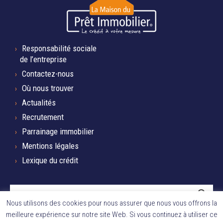
Responsabilité sociale
de l’entreprise
Contactez-nous
Où nous trouver
Actualités
Recrutement
Parrainage immobilier
Mentions légales
Lexique du crédit
Nous utilisons des cookies pour nous assurer que nous vous offrons la
REJOIGNEZ LA COMMUNAUTÉ
meilleure expérience sur notre site Web. Si vous continuez à utiliser ce