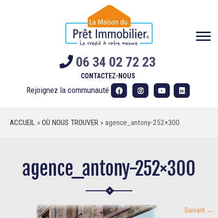
Skip
to
content
06 34 02 72 23
CONTACTEZ-NOUS
Rejoignez la communauté
ACCUEIL
»
OÙ NOUS TROUVER
»
agence_antony-252×300
agence_antony-252×300
Suivant →