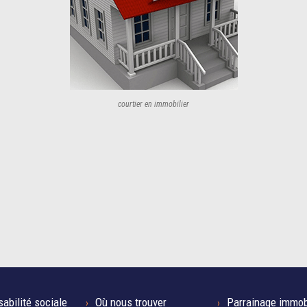
courtier en immobilier
abilité sociale
Où nous trouver
Parrainage immob