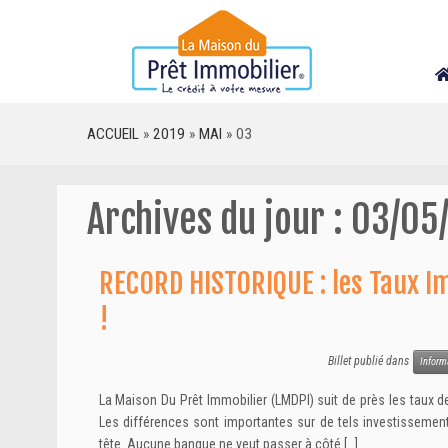
Skip
to
content
ACCUEIL
»
2019
»
MAI
»
03
Archives du jour :
03/05
RECORD HISTORIQUE : les Taux I
!
Billet publié dans
Inform
La Maison Du Prêt Immobilier (LMDPI) suit de près les taux de
Les différences sont importantes sur de tels investissemen
tête. Aucune banque ne veut passer à côté […]