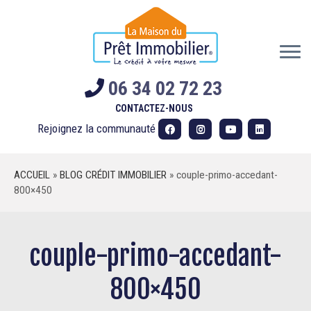
Skip
to
content
06 34 02 72 23
CONTACTEZ-NOUS
Rejoignez la communauté
ACCUEIL
»
BLOG CRÉDIT IMMOBILIER
»
couple-primo-accedant-
800×450
couple-primo-accedant-
800×450