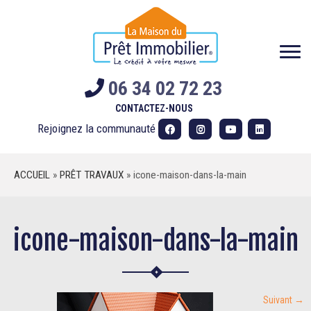
Skip
to
content
06 34 02 72 23
CONTACTEZ-NOUS
Rejoignez la communauté
ACCUEIL
»
PRÊT TRAVAUX
»
icone-maison-dans-la-main
icone-maison-dans-la-main
Suivant →