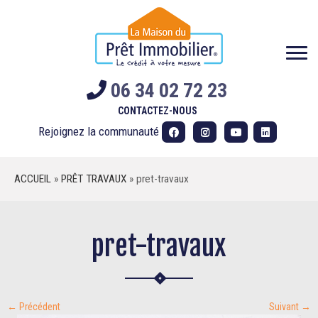
Skip
to
content
06 34 02 72 23
CONTACTEZ-NOUS
Rejoignez la communauté
ACCUEIL
»
PRÊT TRAVAUX
»
pret-travaux
pret-travaux
← Précédent
Suivant →