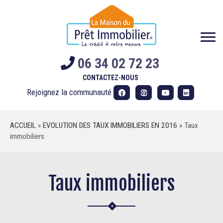
Skip
to
content
06 34 02 72 23
CONTACTEZ-NOUS
Rejoignez la communauté
ACCUEIL
»
EVOLUTION DES TAUX IMMOBILIERS EN 2016
»
Taux
immobiliers
Taux immobiliers